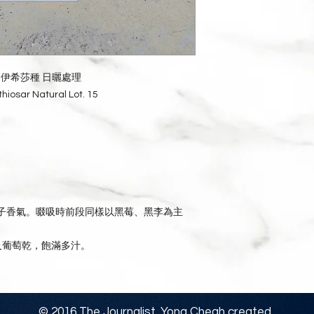
 伊希莎種 日曬處理
thiosar Natural Lot. 15
李子香氣。啜吸時前段同樣以黑莓、黑李為主
及葡萄乾，飽滿多汁。
© 2016 The Journalist. Yong Cheah created