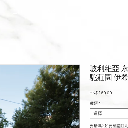
主頁
關於
我的訂閱
商
玻利維亞 永
駝莊園 伊
HK$160.00
價
格
種類
*
選擇
要磨嗎? 如要磨請註明