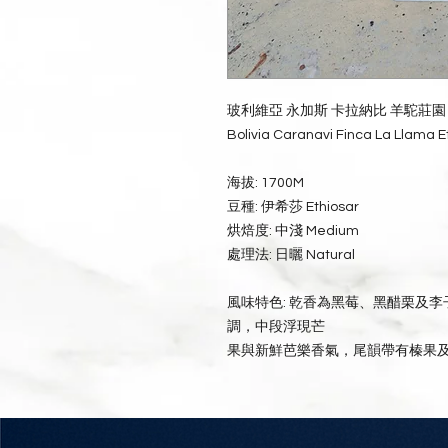
玻利維亞 永加斯 卡拉納比 羊駝莊園
Bolivia Caranavi Finca La Llama E
海拔: 1700M
豆種: 伊希莎 Ethiosar
烘焙度: 中淺 Medium
處理法: 日曬 Natural
風味特色: 乾香為黑莓、黑醋栗及
調，中段浮現芒
果與新鮮芭樂香氣，尾韻帶有榛果