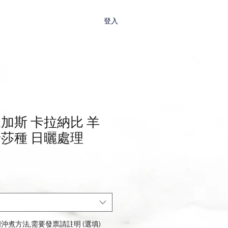
店
登入
加斯 卡拉納比 羊
希莎種 日曬處理
沖煮方法,需要發票請註明 (選填)