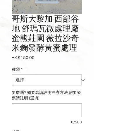
哥斯大黎加 西部谷
地 舒瑪瓦微處理廠
蜜熊莊園 薇拉沙奇
米麴發酵黃蜜處理
HK$150.00
價
格
種類
*
要磨嗎? 如要磨請註明沖煮方法,需要發
票請註明 (選填)
0/500