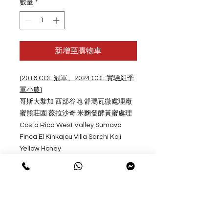
數量
*
新增至購物車
[
2016 COE
冠軍、
2024 COE
實驗
組季
軍小農
]
哥斯大黎加 西部谷地 舒瑪瓦微處理廠
蜜熊莊園 薇拉沙奇 米麴發酵黃蜜處理
Costa Rica West Valley Sumava
Finca El Kinkajou Villa Sarchi Koji
Yellow Honey
海拔: 1700M
豆種: 薇拉沙奇Villa Sarchi
烘焙度: 中淺 Medium
處理法: 米麴發酵黃蜜 Koji Yellow