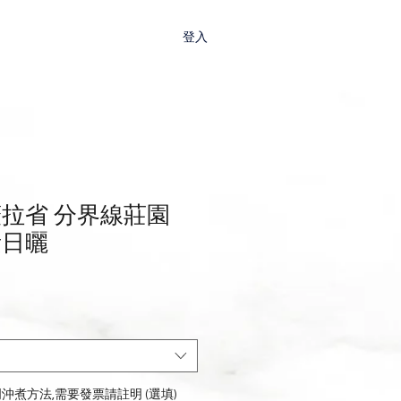
店
登入
薇拉省 分界線莊園
素日曬
沖煮方法,需要發票請註明 (選填)