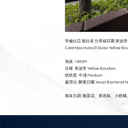
哥倫比亞 薇拉省 分界線莊園 黃波旁
Colombia Huila El Diviso Yellow B
海拔: 1800M
豆種: 黃波旁 Yellow Bourbon
烘焙度: 中淺 Medium
處理法: 酵素日曬 Yeast Bacterial Na
風味主調: 雞蛋花、黃布冧、小柑橘、