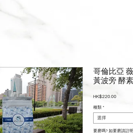
主頁
關於
我的訂閱
商
哥倫比亞 
黃波旁 酵
HK$220.00
價
格
種類
*
選擇
要磨嗎? 如要磨請註明