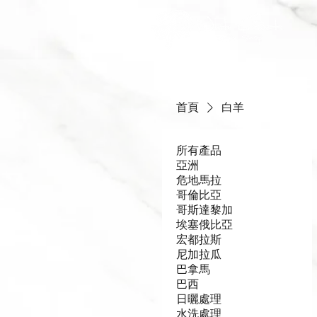
首頁
白羊
所有產品
亞洲
危地馬拉
哥倫比亞
哥斯達黎加
埃塞俄比亞
宏都拉斯
尼加拉瓜
巴拿馬
巴西
日曬處理
水洗處理