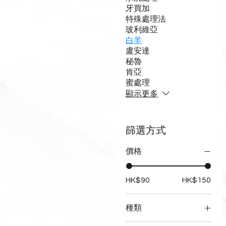
牙買加
特殊處理法
玻利維亞
白羊
盧安達
秘魯
肯亞
蜜處理
顯示更多
篩選方式
價格
HK$90
HK$150
種類
原豆各15克版