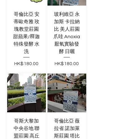
哥倫比亞 安
玻利維亞 永
蒂歐奇雅 玫
加斯 卡拉納
瑰教堂莊園
比 美人莊園
甜蘋果/釋迦
爪哇 Anoxia
特殊發酵 水
厭氧實驗發
洗
酵 日曬
價格
價格
HK$180.00
HK$180.00
哥斯大黎加
哥倫比亞 薇
中央谷地 聯
拉省 諾加萊
盟莊園 高丘
斯莊園 塔比